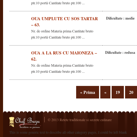
ptr.10 portii Cantitate bruto ptr.100 ...
OUA UMPLUTE CU SOS TARTAR
Dificultate : medie
– 63.
Nr. de ordine Materia prima Cantitate bruto
ptr.10 portii Cantitate bruto ptr.100 ...
OUA A LA RUS CU MAIONEZA –
Dificultate : redusa
62.
Nr. de ordine Materia prima Cantitate bruto
ptr.10 portii Cantitate bruto ptr.100 ...
« Prima
«
19
20
© 2013 Retete traditionale si secrete culinare
This is some generic text to describe all other category pages, I could be left blank