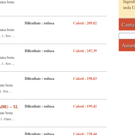
Ingredi
atea bruta
urda Un
Dificultate : redusa
Calorii : 209,02
Cauta 
atea bruta
Caută
. 1. Sos ...
după:
Anunt
Dificultate : redusa
Calorii : 247,39
atea bruta
. 1. Sos ...
Dificultate : redusa
Calorii : 198,83
ate bruta
1. Sos ...
DE) – 32.
Dificultate : redusa
Calorii : 199,42
ate bruta
 1. Oase ...
Dificultate : redusa
Calorii : 228,44