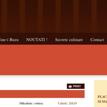
ine-i Buzu
NOUTATI !
Secrete culinare
Contact
PRINT
PLAC
SI M
Dificultate : redusa
Calorii : 210,19