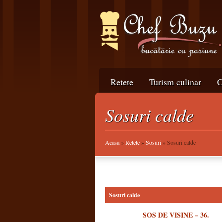
Retete
Turism culinar
C
Sosuri calde
Acasa
»
Retete
»
Sosuri
» Sosuri calde
Sosuri calde
SOS DE VISINE – 36.