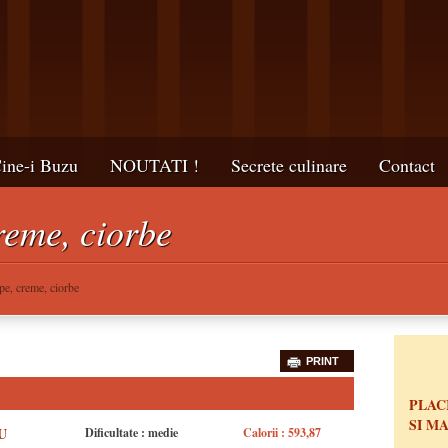
ine-i Buzu
NOUTATI !
Secrete culinare
Contact
reme, ciorbe
pe, creme, ciorbe
PRINT
PLAC
SI M
U
Dificultate : medie
Calorii : 593,87