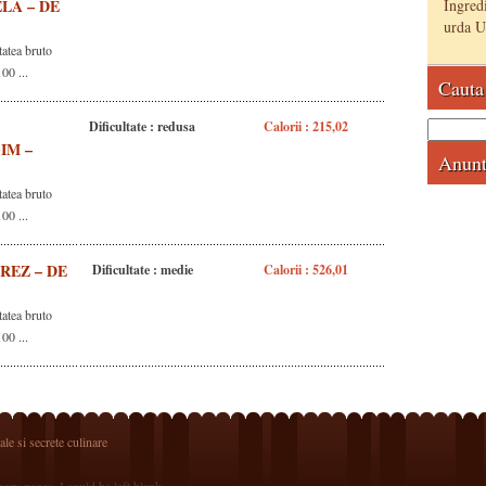
LA – DE
Ingredi
urda Un
tatea bruto
100 ...
Cauta 
Dificultate : redusa
Calorii : 215,02
Caută
după:
IM –
Anunt
tatea bruto
100 ...
REZ – DE
Dificultate : medie
Calorii : 526,01
tatea bruto
100 ...
le si secrete culinare