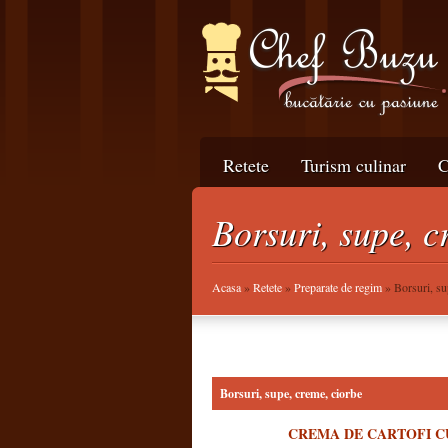
Retete
Turism culinar
C
Borsuri, supe, c
Acasa
»
Retete
»
Preparate de regim
» Borsuri, su
Borsuri, supe, creme, ciorbe
CREMA DE CARTOFI C