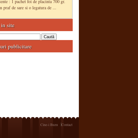
ente : 1 pachet foi de placinta 700 gr.
 praf de sare si o legatura de ...
in site
uri publicitare
Cine-i Buzu
Contact