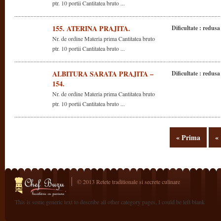
ptr. 10 portii Cantitatea bruto ...
155. ATERINA PRAJITA.
Dificultate : redusa
Nr. de ordine Materia prima Cantitatea bruto
ptr. 10 portii Cantitatea bruto ...
ALBITURA SARATA PRAJITA –
Dificultate : redusa
154.
Nr. de ordine Materia prima Cantitatea bruto
ptr. 10 portii Cantitatea bruto ...
« Prima
«
© 2013 Retete traditionale si secrete culinare
This is some generic text to describe all other category pages, I could be left blank