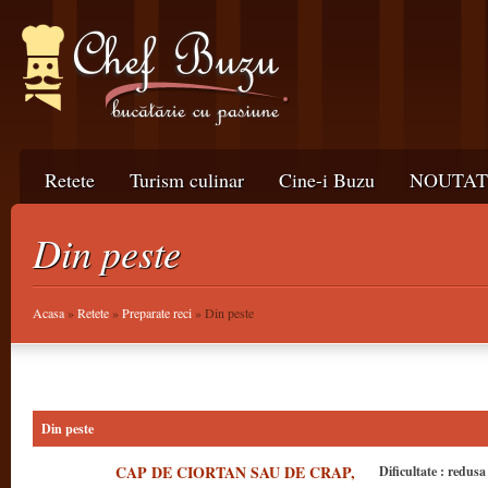
Retete
Turism culinar
Cine-i Buzu
NOUTATI
Din peste
Acasa
»
Retete
»
Preparate reci
» Din peste
Din peste
CAP DE CIORTAN SAU DE CRAP,
Dificultate : redusa