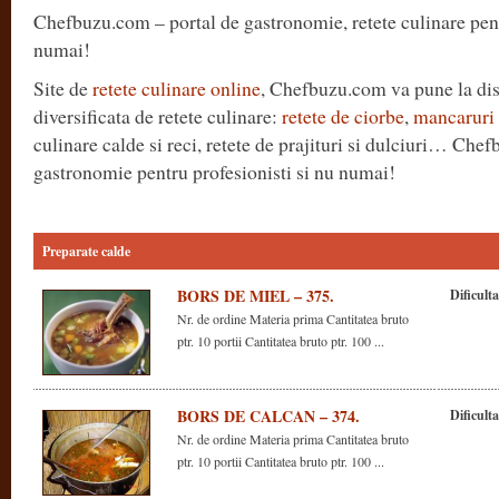
Chefbuzu.com – portal de gastronomie, retete culinare pent
numai!
Site de
retete culinare online
, Chefbuzu.com va pune la di
diversificata de retete culinare:
retete de ciorbe
,
mancaruri 
culinare calde si reci, retete de prajituri si dulciuri… Che
gastronomie pentru profesionisti si nu numai!
Preparate calde
BORS DE MIEL – 375.
Dificulta
Nr. de ordine Materia prima Cantitatea bruto
ptr. 10 portii Cantitatea bruto ptr. 100 ...
BORS DE CALCAN – 374.
Dificulta
Nr. de ordine Materia prima Cantitatea bruto
ptr. 10 portii Cantitatea bruto ptr. 100 ...