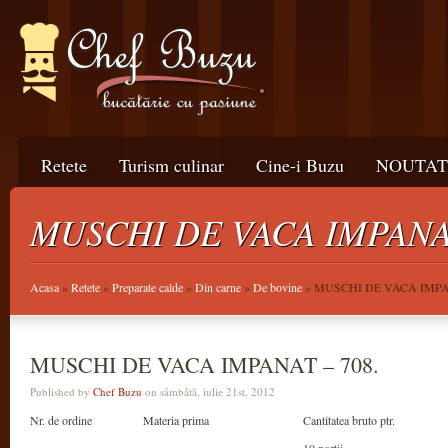
Retete
Turism culinar
Cine-i Buzu
NOUTATI
MUSCHI DE VACA IMPANAT
Acasa
»
Retete
»
Preparate calde
»
Din carne
»
De bovine
» MUSCHI DE VACA IMPAN
MUSCHI DE VACA IMPANAT – 708.
Published by
Chef Buzu
on sâmbătă, iulie 21st, 2012
Nr. de ordine
Materia prima
Cantitatea bruto ptr.