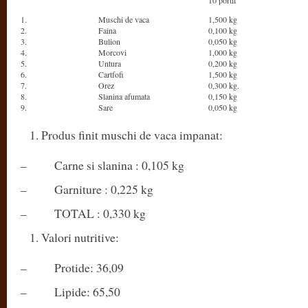
10 portii
1.
Muschi de vaca
1,500 kg
2.
Faina
0,100 kg
3.
Bulion
0,050 kg
4.
Morcovi
1,000 kg
5.
Untura
0,200 kg
6.
Cartfofi
1,500 kg
7.
Orez
0,300 kg.
8.
Slanina afumata
0,150 kg
9.
Sare
0,050 kg
Produs finit muschi de vaca impanat:
– Carne si slanina : 0,105 kg
– Garniture : 0,225 kg
– TOTAL : 0,330 kg
Valori nutritive:
– Protide: 36,09
– Lipide: 65,50