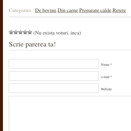
Categories :
De bovine
,
Din carne
,
Preparate calde
,
Retete
(Nu exista voturi, inca)
Scrie parerea ta!
Nume *
e-mail *
Website