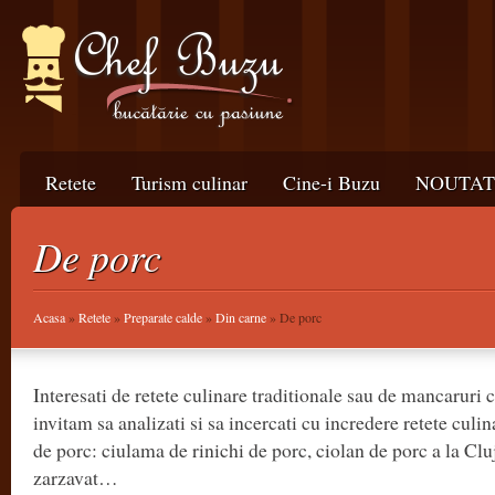
Retete
Turism culinar
Cine-i Buzu
NOUTATI
De porc
Acasa
»
Retete
»
Preparate calde
»
Din carne
» De porc
Interesati de retete culinare traditionale sau de mancaruri
invitam sa analizati si sa incercati cu incredere retete culi
de porc: ciulama de rinichi de porc, ciolan de porc a la Clu
zarzavat…