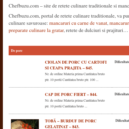
Chefbuzu.com – site de retete culinare traditionale si man
Chefbuzu.com, portal de retete culinare traditionale, va pun
culinare savuroase:
mancaruri cu carne de vanat
,
mancaruri
preparate culinare la gratar
, retete de dulciuri si prajituri…
De porc
CIOLAN DE PORC CU CARTOFI
Dificultat
SI CEAPA PRAJITA – 845.
Nr. de ordine Materia prima Cantitatea bruto
ptr. 10 portii Cantitatea bruto ptr. 100 ...
CAP DE PORC FIERT – 844.
Dificultat
Nr. de ordine Materia prima Cantitatea bruto
ptr. 10 portii Cantitatea bruto ...
TOBĂ – BURDUF DE PORC
Dificulta
GELATINAT – 843.