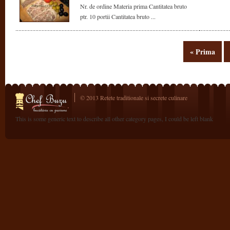
Nr. de ordine Materia prima Cantitatea bruto
ptr. 10 portii Cantitatea bruto ...
« Prima
© 2013 Retete traditionale si secrete culinare
This is some generic text to describe all other category pages, I could be left blank