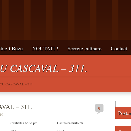
ine-i Buzu
NOUTATI !
Secrete culinare
Contact
U CASCAVAL – 311.
CU CASCAVAL – 311.
Caută
VAL – 311.
0
după:
Posta
010
Cantitatea bruto ptr.
Cantitatea bruto ptr.