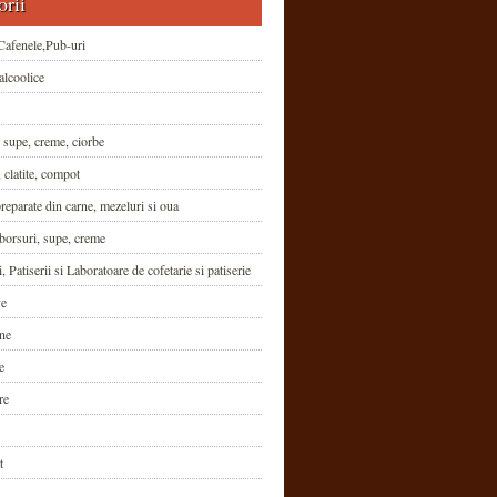
orii
Cafenele,Pub-uri
alcoolice
 supe, creme, ciorbe
 clatite, compot
reparate din carne, mezeluri si oua
borsuri, supe, creme
i, Patiserii si Laboratoare de cofetarie si patiserie
ve
ne
e
re
t