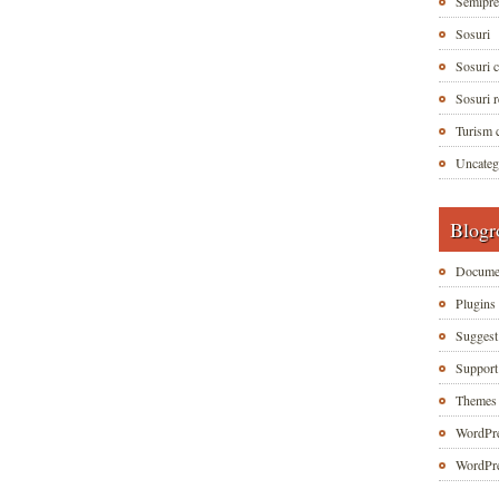
Semipre
Sosuri
Sosuri c
Sosuri r
Turism c
Uncateg
Blogr
Documen
Plugins
Suggest
Suppor
Themes
WordPre
WordPre