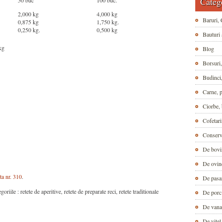
Categ
50 buc
100 buc.
2,000 kg
4,000 kg
Baruri, 
0,875 kg
1,750 kg.
0,250 kg.
0,500 kg
Bauturi 
kg
Blog
Borsuri,
Budinci,
Carne, p
Ciorbe, 
Cofetari
Conser
De bovi
De ovin
eta nr. 310
.
De pasa
riile : retete de aperitive, retete de preparate reci, retete traditionale
De porc
De vana
De vitel