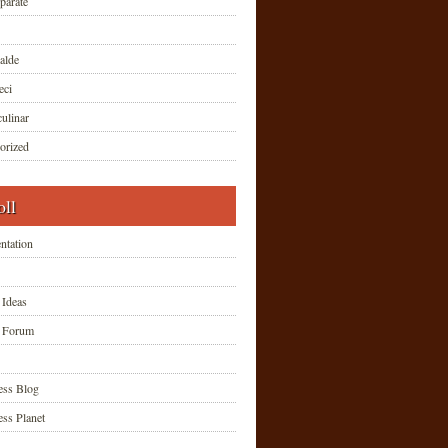
parate
alde
eci
ulinar
orized
oll
tation
 Ideas
t Forum
ss Blog
ss Planet