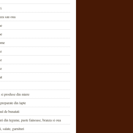
ri
nza sau oua
ne
ne
ume
te
te
te
at
 si produse din miere
 preparate din lapte
ul de bunatati
i din legume, paste fainoase, branza si oua
, salate, garnituri