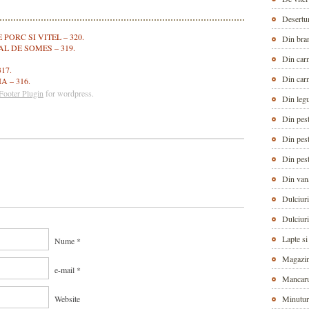
Desertu
PORC SI VITEL – 320.
Din bra
L DE SOMES – 319.
Din car
17.
Din car
 – 316.
Footer Plugin
for wordpress.
Din leg
Din pes
Din pes
Din pes
Din van
Dulciuri
Dulciuri
Lapte si
Nume *
Magazin
e-mail *
Mancarur
Website
Minuturi