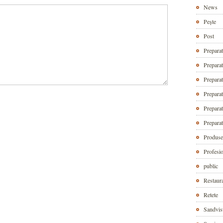
News
Pește
Post
Preparat
Prepara
Preparat
Prepara
Preparat
Preparat
Produse 
Profesio
public
Restaura
Retete
Sandvis