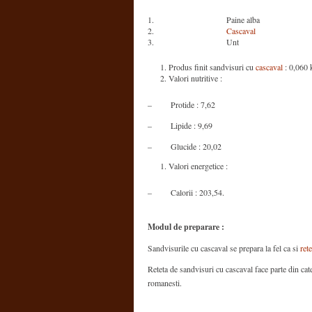
1.
Paine alba
2.
Cascaval
3.
Unt
Produs finit sandvisuri cu
cascaval
: 0,060 
Valori nutritive :
– Protide : 7,62
– Lipide : 9,69
– Glucide : 20,02
Valori energetice :
– Calorii : 203,54.
Modul de preparare :
Sandvisurile cu cascaval se prepara la fel ca si
ret
Reteta de sandvisuri cu cascaval face parte din catego
romanesti.