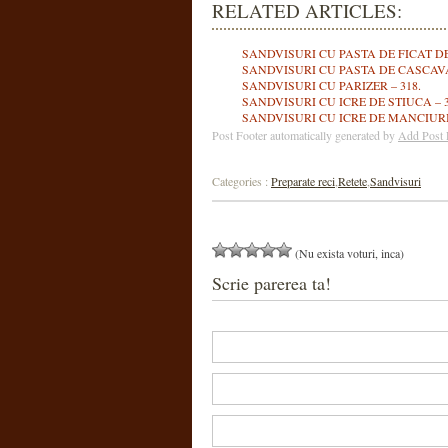
RELATED ARTICLES:
SANDVISURI CU PASTA DE FICAT DE 
SANDVISURI CU PASTA DE CASCAVA
SANDVISURI CU PARIZER – 318.
SANDVISURI CU ICRE DE STIUCA – 3
SANDVISURI CU ICRE DE MANCIURIA
Post Footer automatically generated by
Add Post 
Categories :
Preparate reci
,
Retete
,
Sandvisuri
(Nu exista voturi, inca)
Scrie parerea ta!