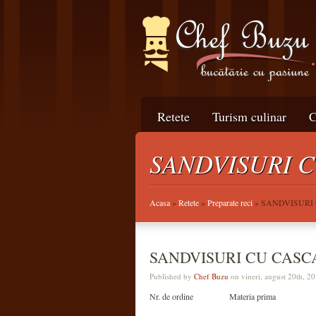
Retete
Turism culinar
C
SANDVISURI C
Acasa
»
Retete
»
Preparate reci
» SANDVISURI 
SANDVISURI CU CASCA
Published by
Chef Buzu
on vineri, august 20th, 2
Nr. de ordine
Materia prima