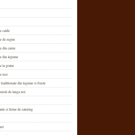
e calde
te de regim
e din carne
te din legume
e la gratar
e reci
traditionale din legume si fructe
nistii de langa noi
nte si firme de catering
uri