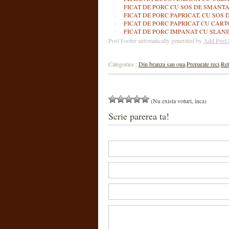
FICAT DE PORC CU SOS DE SMANTAN
FICAT DE PORC PAPRICAT, CU SOS 
FICAT DE PORC PAPRICAT CU CARTO
FICAT DE PORC IMPANAT CU SLANIN
Post Footer automatically generated by
Add Post 
Categories :
Din branza sau oua
,
Preparate reci
,
Ret
(Nu exista voturi, inca)
Scrie parerea ta!