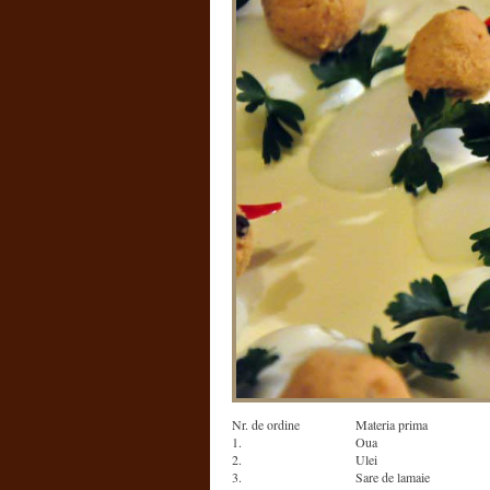
Nr. de ordine
Materia prima
1.
Oua
2.
Ulei
3.
Sare de lamaie