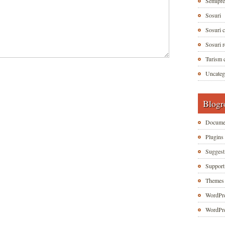
Semipre
Sosuri
Sosuri c
Sosuri r
Turism c
Uncateg
Blogr
Documen
Plugins
Suggest
Suppor
Themes
WordPre
WordPre