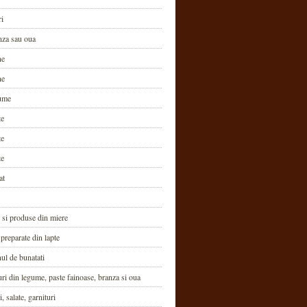
ri
nza sau oua
ne
ne
ume
te
te
te
at
 si produse din miere
 preparate din lapte
ul de bunatati
i din legume, paste fainoase, branza si oua
, salate, garnituri