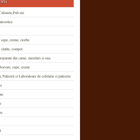
orii
Cafenele,Pub-uri
alcoolice
 supe, creme, ciorbe
 clatite, compot
reparate din carne, mezeluri si oua
borsuri, supe, creme
i, Patiserii si Laboratoare de cofetarie si patiserie
ve
ne
e
re
t