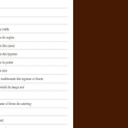
e calde
te de regim
e din carne
te din legume
e la gratar
e reci
traditionale din legume si fructe
nistii de langa noi
nte si firme de catering
uri