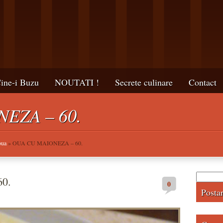
ine-i Buzu
NOUTATI !
Secrete culinare
Contact
EZA – 60.
oua
» OUA CU MAIONEZA – 60.
Caută
0.
0
după:
Posta