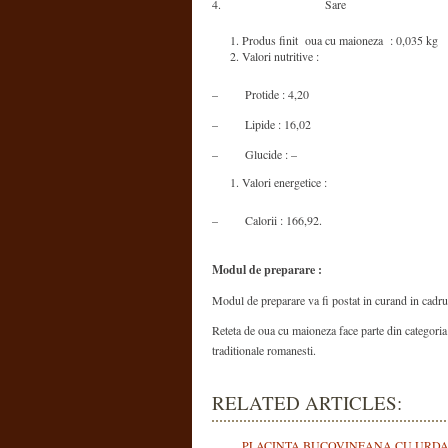
4.
Sare
Produs finit oua cu maioneza : 0,035 kg
Valori nutritive :
– Protide : 4,20
– Lipide : 16,02
– Glucide : –
Valori energetice :
– Calorii : 166,92.
Modul de preparare :
Modul de preparare va fi postat in curand in cadrul
Reteta de oua cu maioneza face parte din categoria d
traditionale romanesti.
RELATED ARTICLES:
PLACINTA BUCOVINEANA CU URDA