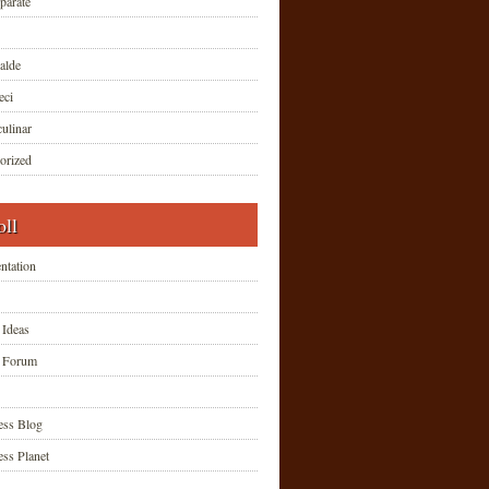
parate
alde
eci
ulinar
orized
oll
tation
 Ideas
t Forum
ss Blog
ss Planet