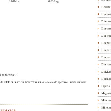
0,010 kg
0,050 kg
Desertu
Din bra
Din car
Din car
Din leg
Din pes
Din pes
Din pes
Din van
Dulciuri
 unui retetar !
Dulciuri
e retete culinare din branzeturi sau oua,retete de aperitive, retete culinare
Lapte si
Magazin
Mancarur
Minuturi
 SI MARAR