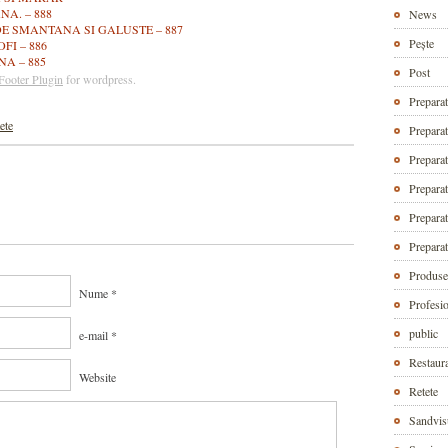
A. – 888
News
DE SMANTANA SI GALUSTE – 887
Pește
FI – 886
A – 885
Post
Footer Plugin
for wordpress.
Preparat
ete
Prepara
Preparat
Prepara
Preparat
Preparat
Produse 
Nume *
Profesio
public
e-mail *
Restaura
Website
Retete
Sandvis