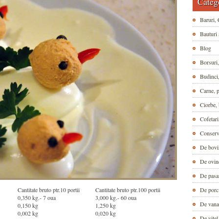
Categ
Baruri, 
Bauturi 
Blog
Borsuri,
Budinci,
Carne, p
Ciorbe, 
Cofetari
Conser
De bovi
De ovin
De pasa
Cantitate bruto ptr.10 portii
Cantitate bruto ptr.100 portii
De porc
0,350 kg.- 7 oua
3,000 kg.- 60 oua
De vana
0,150 kg
1,250 kg
0,002 kg
0,020 kg
De vitel