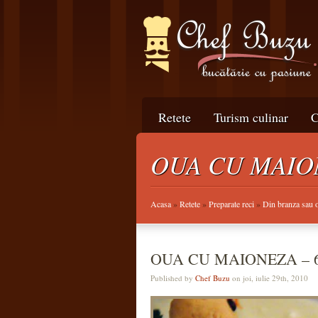
Retete
Turism culinar
C
OUA CU MAION
Acasa
»
Retete
»
Preparate reci
»
Din branza sau 
OUA CU MAIONEZA – 6
Published by
Chef Buzu
on joi, iulie 29th, 2010