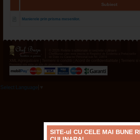
Subiect
Manierele prin prisma mesenilor.
© 2026 Retete traditionale si secrete culinare
ChefBuzuz.com este inscris in Registrul de Evidenta a Prelucrarilor
de Date cu Caracter Personal sub Nr. 22874
XML Agregatoare
|
Termeni si conditii
|
Acord de confidentialitate
|
Termeni si c
Prezentul site este un site de promovare.
Select Language
▼
SITE-ul CU CELE MAI BUNE 
CULINARA!