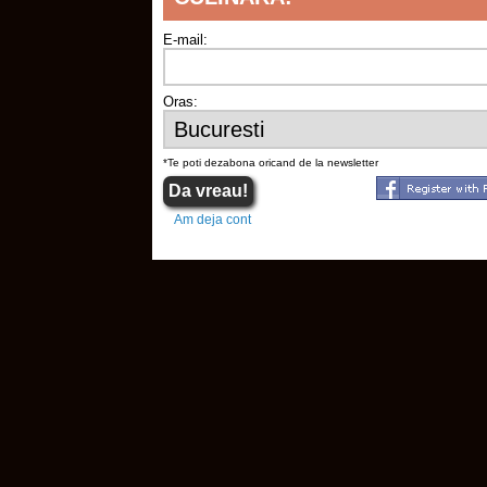
E-mail:
Oras:
*Te poti dezabona oricand de la newsletter
Am deja cont