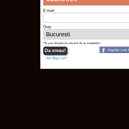
E-mail:
Oras:
*Te poti dezabona oricand de la newsletter
Am deja cont