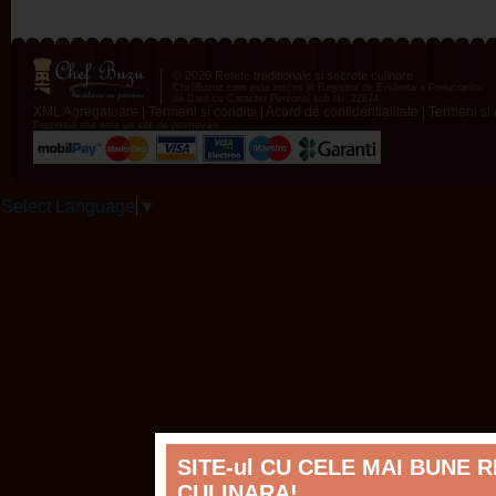
© 2026 Retete traditionale si secrete culinare
ChefBuzuz.com este inscris in Registrul de Evidenta a Prelucrarilor
de Date cu Caracter Personal sub Nr. 22874
XML Agregatoare
|
Termeni si conditii
|
Acord de confidentialitate
|
Termeni si c
Prezentul site este un site de promovare.
Select Language
▼
SITE-ul CU CELE MAI BUNE 
CULINARA!