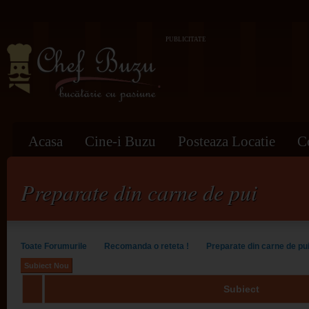
PUBLICITATE
Acasa
Cine-i Buzu
Posteaza Locatie
C
Preparate din carne de pui
Toate Forumurile
Recomanda o reteta !
Preparate din carne de pu
Subiect Nou
Subiect