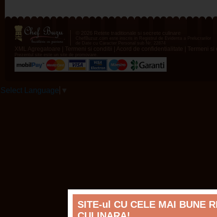
© 2026 Retete traditionale si secrete culinare
ChefBuzuz.com este inscris in Registrul de Evidenta a Prelucrarilor
de Date cu Caracter Personal sub Nr. 22874
XML Agregatoare
|
Termeni si conditii
|
Acord de confidentialitate
|
Termeni si c
Prezentul site este un site de promovare.
Select Language
▼
SITE-ul CU CELE MAI BUNE 
CULINARA!