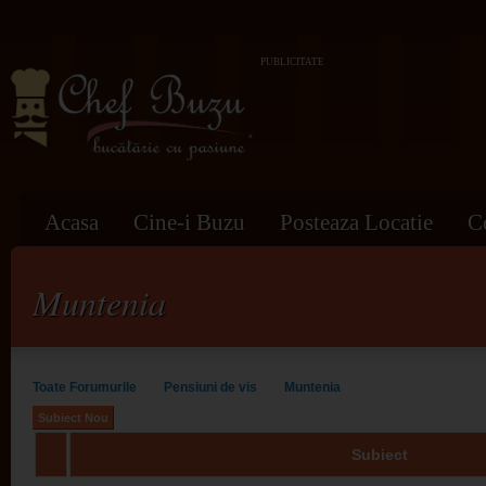
PUBLICITATE
Acasa
Cine-i Buzu
Posteaza Locatie
C
Muntenia
Toate Forumurile
Pensiuni de vis
Muntenia
Subiect Nou
Subiect