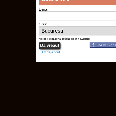
E-mail:
Oras:
*Te poti dezabona oricand de la newsletter
Am deja cont