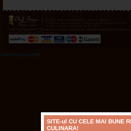
© 2026 Retete traditionale si secrete culinare
ChefBuzuz.com este inscris in Registrul de Evidenta a Prelucrarilor
de Date cu Caracter Personal sub Nr. 22874
XML Agregatoare
|
Termeni si conditii
|
Acord de confidentialitate
|
Termeni si c
Prezentul site este un site de promovare.
Select Language
▼
SITE-ul CU CELE MAI BUNE 
CULINARA!