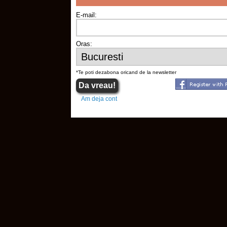
E-mail:
Oras:
*Te poti dezabona oricand de la newsletter
Am deja cont