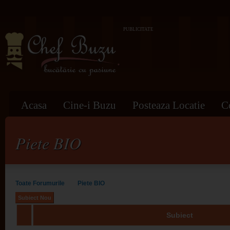
PUBLICITATE
Acasa
Cine-i Buzu
Posteaza Locatie
C
Piete BIO
Toate Forumurile
Piete BIO
Subiect Nou
Subiect